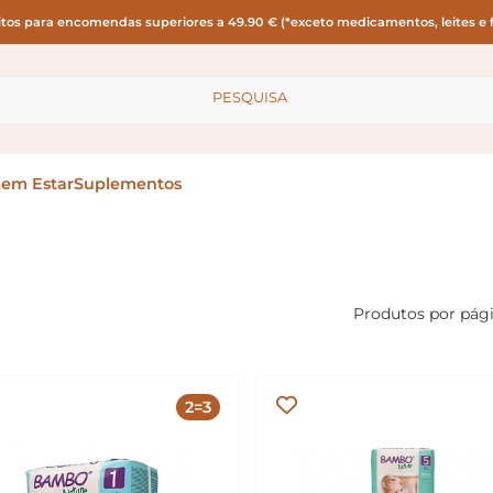
itos para encomendas superiores a 49.90 € (*exceto medicamentos, leites e f
PESQUISA
Bem Estar
Suplementos
Produtos por pág
2=3