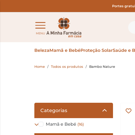
Portes gratu
MENU
Beleza
Mamã e Bebé
Proteção Solar
Saúde e 
Home
Todos os produtos
Bambo Nature
Categorias
Mamã e Bebé
(16)