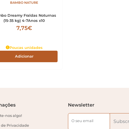
BAMBO NATURE
bo Dreamy Fraldas Noturnas
(15-35 kg) 4-7Anos x10
7,75€
Poucas unidades
Adicionar
mações
Newsletter
e-nos algo!
O seu email
Subscr
a de Privacidade