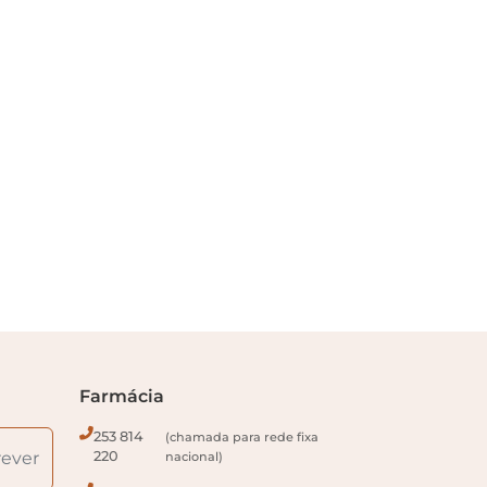
Farmácia
253 814
(chamada para rede fixa
ever
220
nacional)