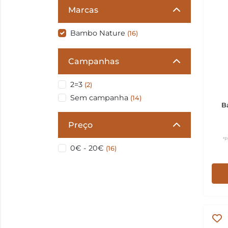
Marcas
Bambo Nature
(16)
Campanhas
2=3
(2)
Sem campanha
(14)
B
Preço
*P
0€ - 20€
(16)