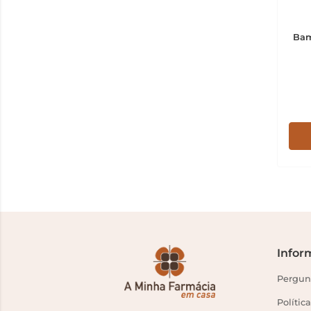
Bam
Infor
Pergunt
Polític