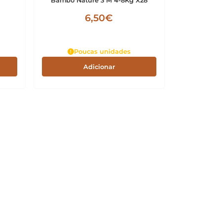
Bambo Nature 3 M 4-8Kg X28
6,50€
Poucas unidades
Adicionar