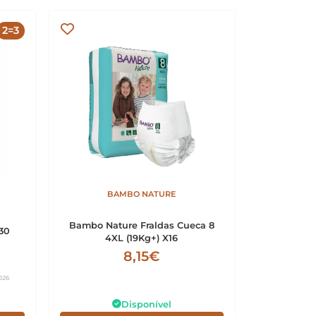
2=3
BAMBO NATURE
Bambo Nature Fraldas Cueca 8
30
4XL (19Kg+) X16
8,15€
026
Disponível