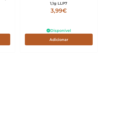
1,1g LLP7
3,99€
Disponível
Adicionar