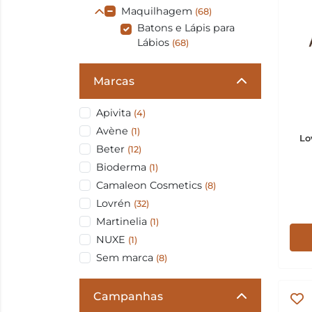
Maquilhagem
(68)
Batons e Lápis para
Lábios
(68)
Marcas
Apivita
(4)
Avène
(1)
Lo
Beter
(12)
Bioderma
(1)
Camaleon Cosmetics
(8)
Lovrén
(32)
Martinelia
(1)
NUXE
(1)
Sem marca
(8)
Campanhas