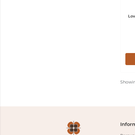
Lov
Showi
Infor