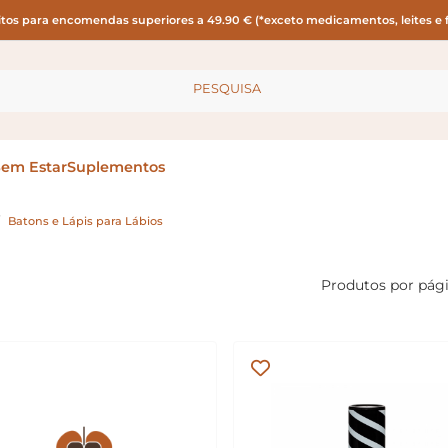
itos para encomendas superiores a 49.90 € (*exceto medicamentos, leites e f
PESQUISA
Bem Estar
Suplementos
Batons e Lápis para Lábios
Produtos por pág