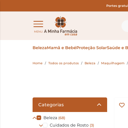
Portes gratu
MENU
Beleza
Mamã e Bebé
Proteção Solar
Saúde e 
Home
Todos os produtos
Beleza
Maquilhagem
Categorias
Beleza
(68)
Cuidados de Rosto
(3)