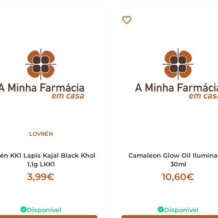
LOVRÉN
én KK1 Lapis Kajal Black Khol
Camaleon Glow Oil Ilumina
1,1g LKK1
30ml
3,99€
10,60€
Disponível
Disponível