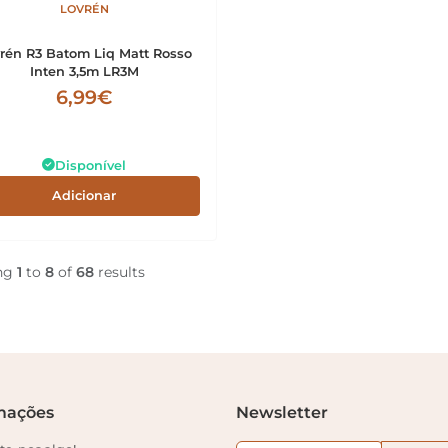
LOVRÉN
rén R3 Batom Liq Matt Rosso
Inten 3,5m LR3M
6,99€
Disponível
Adicionar
ng
1
to
8
of
68
results
mações
Newsletter