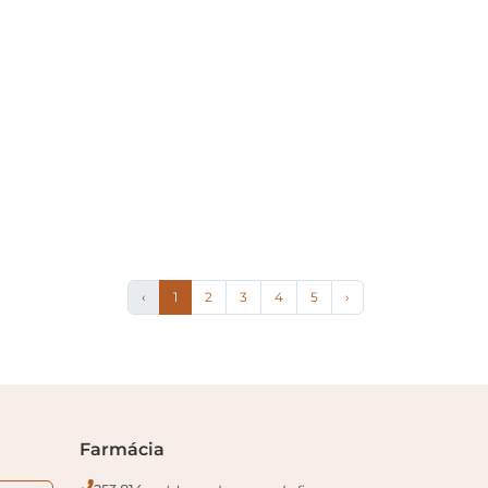
‹
1
2
3
4
5
›
Farmácia