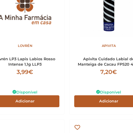
LOVRÉN
APIVITA
vrén LP3 Lapis Labios Rosso
Apivita Cuidado Labial d
Intense 1,1g LLP3
Manteiga de Cacau FPS20 
3,99€
7,20€
Disponível
Disponível
Adicionar
Adicionar