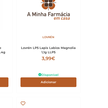
LOVRÉN
e
Lovrén LP5 Lapis Labios Magnolia
4.4g
1,1g LLP5
3,99€
Disponível
Adicionar